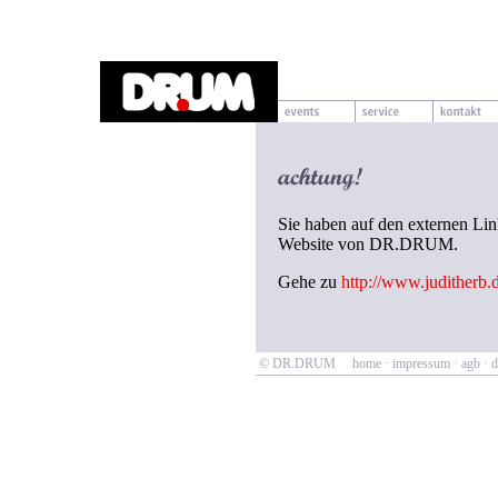
Sie haben auf den externen Lin
Website von DR.DRUM.
Gehe zu
http://www.juditherb.
© DR.DRUM
home
·
impressum
·
agb
·
d