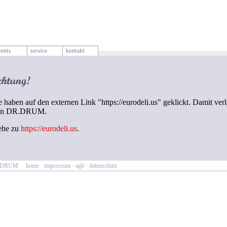
e haben auf den externen Link "https://eurodeli.us" geklickt. Damit ver
on DR.DRUM.
ehe zu
https://eurodeli.us
.
R.DRUM
home
·
impressum
·
agb
·
datenschutz