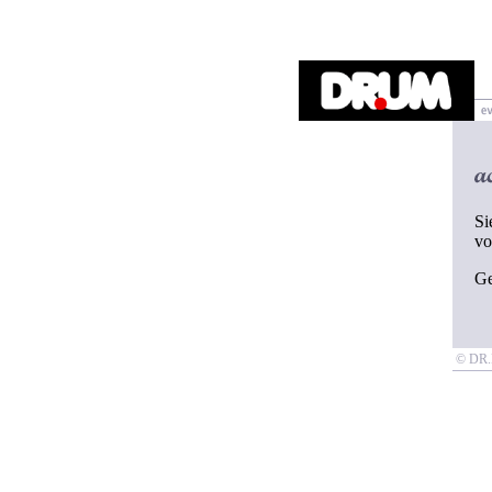
Si
v
G
© D