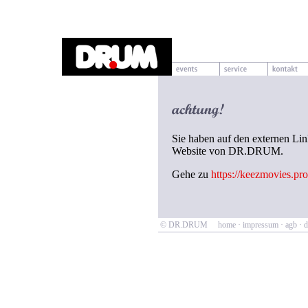
Sie haben auf den externen Link
Website von DR.DRUM.
Gehe zu
https://keezmovies.pro
© DR.DRUM
home
·
impressum
·
agb
·
d