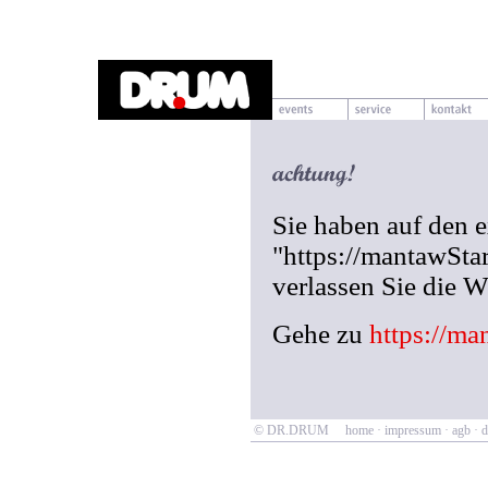
Sie haben auf den 
"https://mantawSta
verlassen Sie die
Gehe zu
https://m
© DR.DRUM
home
·
impressum
·
agb
·
d